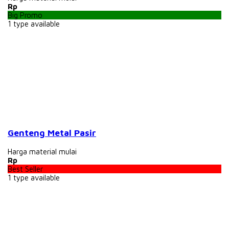
Rp
Big Promo
1
type available
Genteng Metal Pasir
Harga material mulai
Rp
Best Seller
1
type available