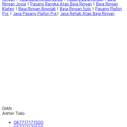
Ringan Jogja
|
Pasang Rangka Atap Baja Ringan
|
Baja Ringan
Klaten
|
Baja Ringan Boyolali
|
Baja Ringan Solo
|
Pasang Plafon
Pvc
|
Jasa Pasang Plafon Pvc
|
Jasa Rehab Atap Baja Ringan
DIAN
Admin Toko
087717171500