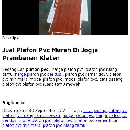
Deskripsi
Jual Plafon Pvc Murah Di Jogja
Prambanan Klaten
Sedang Cari
plafon pvc
, harga plafon pvc, plafon pvc ruang
tamu,
harga plafon pvc per dus
, plafon pvc kamar tidur, plafon
pvc minimalis, model plafon pvc, model plafon pvc, cara pasang
plafon pvc plafon pvc ruang tamu mewah
Bagikan ke
Ditayangkan: 30 September 2021 | Tags:
cara pasang plafon pvc
plafon pvc ruang tamu mewah
,
harga plafon pvc
,
harga plafon pvc
per dus
,
model plafon pvc
,
plafon pvc
,
plafon pvc kamar tidur
,
plafon pvc minimalis
,
plafon pvc ruang tamu