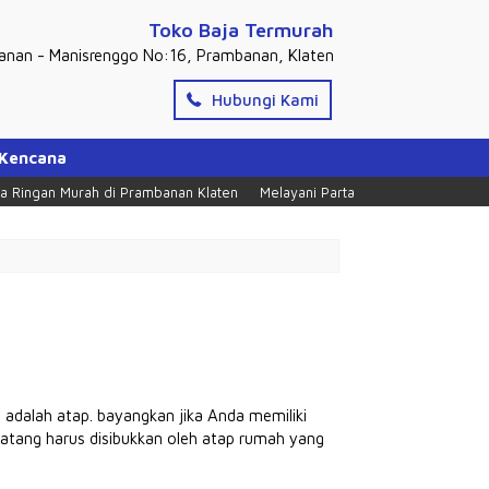
Toko Baja Termurah
banan - Manisrenggo No:16, Prambanan, Klaten
Hubungi Kami
 Kencana
ingan Murah di Prambanan Klaten
Melayani Partai Dan Ecer, Tlpn = 0274
adalah atap. bayangkan jika Anda memiliki
atang harus disibukkan oleh atap rumah yang