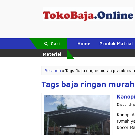
Cari
Home
Produk Matrial
Material
Beranda
»
Tags "baja ringan murah prambanan
Tags baja ringan mura
Kanopi
Dipublish 
Kanopi A
rumah ya
bocor. Ba