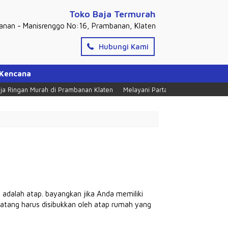
Toko Baja Termurah
banan - Manisrenggo No:16, Prambanan, Klaten
Hubungi Kami
 Kencana
ingan Murah di Prambanan Klaten
Melayani Partai Dan Ecer, Tlpn = 0274
adalah atap. bayangkan jika Anda memiliki
atang harus disibukkan oleh atap rumah yang