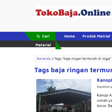
Cari
Home
Produk Matrial
Material
Beranda
»
Tags "baja ringan termurah di Jogja"
Tags baja ringan termur
Kanopi
Dipublish 
Kanopi A
rumah ya
bocor. Ba