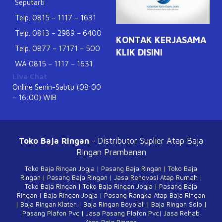
Seputarti
Telp. 0815 – 1117 – 1631
Telp. 0813 – 2989 – 6400
KONTAK KERJASAMA
Telp. 0877 – 17171 – 500
KLIK DISINI
WA 0815 – 1117 – 1631
Live Chat
Online Senin-Sabtu (08:00
– 16:00) WIB
Toko Baja Ringan
- Distributor Suplier Atap
Baja
Ringan Prambanan
Toko Baja Ringan Jogja
|
Pasang Baja Ringan
|
Toko Baja
Ringan
|
Pasang Baja Ringan
|
Jasa Renovasi Atap Rumah
|
Toko Baja Ringan
|
Toko Baja Ringan Jogja
|
Pasang Baja
Ringan
|
Baja Ringan Jogja
|
Pasang Rangka Atap Baja Ringan
|
Baja Ringan Klaten
|
Baja Ringan Boyolali
|
Baja Ringan Solo
|
Pasang Plafon Pvc
|
Jasa Pasang Plafon Pvc
|
Jasa Rehab
Atap Baja Ringan