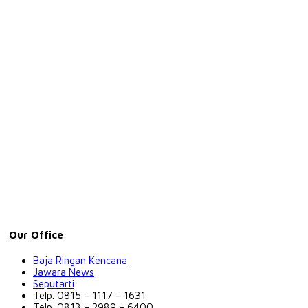
Our Office
Baja Ringan Kencana
Jawara News
Seputarti
Telp. 0815 – 1117 – 1631
Telp. 0813 – 2989 – 6400