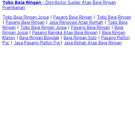
Toko Baja Ringan
- Distributor Suplier Atap
Baja Ringan
Prambanan
Toko Baja Ringan Jogja
|
Pasang Baja Ringan
|
Toko Baja Ringan
|
Pasang Baja Ringan
|
Jasa Renovasi Atap Rumah
|
Toko Baja
Ringan
|
Toko Baja Ringan Jogja
|
Pasang Baja Ringan
|
Baja
Ringan Jogja
|
Pasang Rangka Atap Baja Ringan
|
Baja Ringan
Klaten
|
Baja Ringan Boyolali
|
Baja Ringan Solo
|
Pasang Plafon
Pvc
|
Jasa Pasang Plafon Pvc
|
Jasa Rehab Atap Baja Ringan