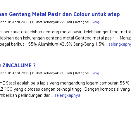
han Genteng Metal Pasir dan Colour untuk atap
pada 18 April 2021 | Dilihat sebanyak 221 kali | Kategori:
Blog
ci pencarian :kelebihan genteng metal pasir, kelebihan genteng meta
elebihan dan kekurangan genteng metal Genteng metal pasir – Meru
bagai berikut : 55% Aluminium 43,5% Seng/Seng 1,5%...
selengkapn
u ZINCALUME ?
pada 18 April 2021 | Dilihat sebanyak 215 kali | Kategori:
Blog
E Steel adalah baja lapis yang mengandung logam campuran 55 % 
AZ 100 yang diproses dengan teknogi tinggi. Dengan komposisi yang 
berikan perlindungan dari...
selengkapnya