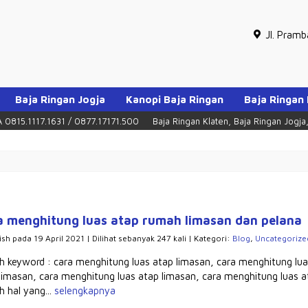
Jl. Pram
Baja Ringan Jogja
Kanopi Baja Ringan
Baja Ringan
5.1117.1631 / 0877.17171.500
Baja Ringan Klaten, Baja Ringan Jogja, Baj
a menghitung luas atap rumah limasan dan pelana
ish pada 19 April 2021 | Dilihat sebanyak 247 kali | Kategori:
Blog
,
Uncategorize
h keyword : cara menghitung luas atap limasan, cara menghitung lua
limasan, cara menghitung luas atap limasan, cara menghitung luas a
h hal yang...
selengkapnya