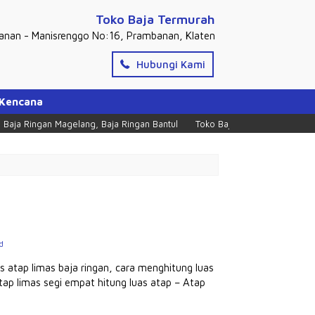
Toko Baja Termurah
banan - Manisrenggo No:16, Prambanan, Klaten
Hubungi Kami
 Kencana
a Ringan Magelang, Baja Ringan Bantul
Toko Baja Ringan Murah di Pramb
d
s atap limas baja ringan, cara menghitung luas
tap limas segi empat hitung luas atap – Atap