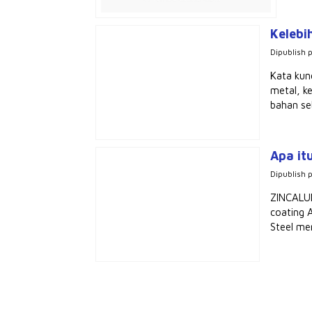
Kelebi
Dipublish 
Kata kun
metal, k
bahan se
Apa it
Dipublish 
ZINCALUM
coating 
Steel mem