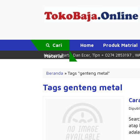
Cari
Home
Produk Matrial
rambanan Klaten
Melayani Partai Dan Ecer, Tlpn = 0274 2853197 , WA 081
Material
Beranda
»
Tags "genteng metal"
Tags genteng metal
Car
Dipubl
Searc
atap 
adala