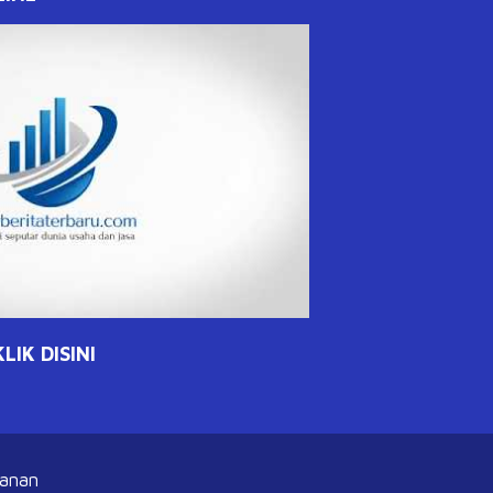
IK DISINI
banan