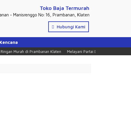
Toko Baja Termurah
banan - Manisrenggo No:16, Prambanan, Klaten
Hubungi Kami
 Kencana
gan Murah di Prambanan Klaten
Melayani Partai Dan Ecer, Tlpn = 0274 2