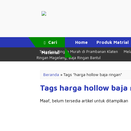
Cari
Home
Produk Matrial
Toko Baja Ringan Murah di Prambanan Klaten
Mela
Material
Ringan Magelang, Baja Ringan Bantul
Beranda
»
Tags "harga hollow baja ringan"
Tags harga hollow baja
Maaf, belum tersedia artikel untuk ditampilkan