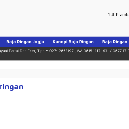
Jl. Pram
Baja Ringan Jogja
Kanopi Baja Ringan
Baja Ringan
yani Partai Dan Ecer, Tlpn = 0274 2853197 , WA 0815.1117.1631 / 0877.171
 ringan