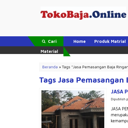
Cari
Home
Produk Matrial
Material
Beranda
»
Tags "Jasa Pemasangan Baja Ringan 
Tags Jasa Pemasangan B
JASA 
Dipublish 
JASA PE
merupaka
kemampua