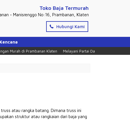
Toko Baja Termurah
banan - Manisrenggo No:16, Prambanan, Klaten
Hubungi Kami
 Kencana
n Murah di Prambanan Klaten
Melayani Partai Dan Ecer, Tlpn = 0274 285
truss atau rangka batang. Dimana truss ini
upakan struktur atau rangkaian dari baja yang