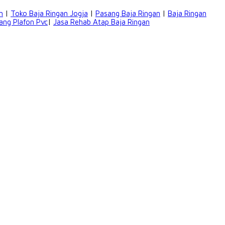
n
|
Toko Baja Ringan Jogja
|
Pasang Baja Ringan
|
Baja Ringan
ang Plafon Pvc
|
Jasa Rehab Atap Baja Ringan