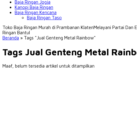
Baja Ringan Jogja
Kanopi Baja Ringan
Baja Ringan Kencana
Baja Ringan Taso
Toko Baja Ringan Murah di Prambanan Klaten
Melayani Partai Dan
Ringan Bantul
Beranda
»
Tags "Jual Genteng Metal Rainbow"
Tags Jual Genteng Metal Rain
Maaf, belum tersedia artikel untuk ditampilkan