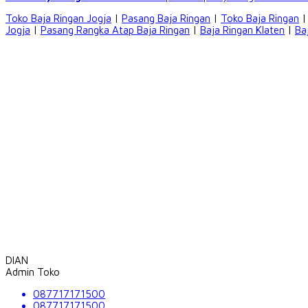
Toko Baja Ringan Jogja
|
Pasang Baja Ringan
|
Toko Baja Ringan
Jogja
|
Pasang Rangka Atap Baja Ringan
|
Baja Ringan Klaten
|
Ba
DIAN
Admin Toko
087717171500
087717171500