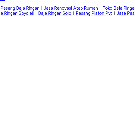
|
Pasang Baja Ringan
|
Jasa Renovasi Atap Rumah
|
Toko Baja Ringa
ja Ringan Boyolali
|
Baja Ringan Solo
|
Pasang Plafon Pvc
|
Jasa Pas