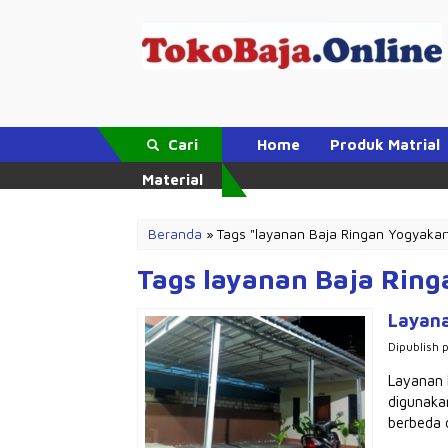
Cari
Home
Produk Matrial
Material
Beranda
»
Tags "layanan Baja Ringan Yogyakar
Tags layanan Baja Ring
Layana
Dipublish 
Layanan 
digunaka
berbeda 