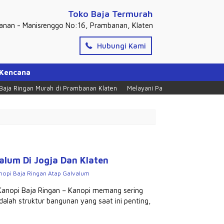
Toko Baja Termurah
banan - Manisrenggo No:16, Prambanan, Klaten
Hubungi Kami
 Kencana
Ringan Murah di Prambanan Klaten
Melayani Partai Dan Ecer, Tlpn = 027
lum Di Jogja Dan Klaten
opi Baja Ringan Atap Galvalum
anopi Baja Ringan – Kanopi memang sering
lah struktur bangunan yang saat ini penting,