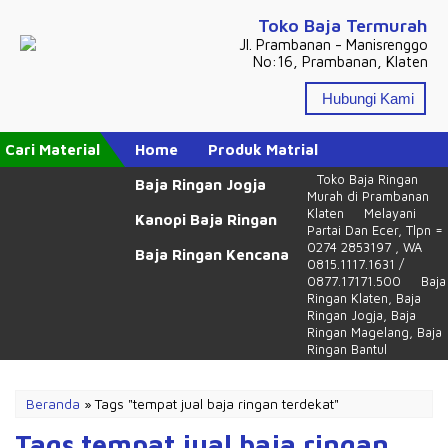
Toko Baja Termurah
Jl. Prambanan - Manisrenggo
No:16, Prambanan, Klaten
Hubungi Kami
Cari Material
Home
Produk Matrial
Toko Baja Ringan
Baja Ringan Jogja
Murah di Prambanan
Klaten
Melayani
Kanopi Baja Ringan
Partai Dan Ecer, Tlpn =
0274 2853197 , WA
Baja Ringan Kencana
0815.1117.1631 /
0877.17171.500
Baja
Ringan Klaten, Baja
Ringan Jogja, Baja
Ringan Magelang, Baja
Ringan Bantul
Beranda
»
Tags "tempat jual baja ringan terdekat"
Tags tempat jual baja ringan