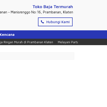
Toko Baja Termurah
banan - Manisrenggo No:16, Prambanan, Klaten
Hubungi Kami
 Kencana
Ringan Murah di Prambanan Klaten
Melayani Partai Dan Ecer, Tlpn = 027