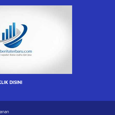
IK DISINI
banan