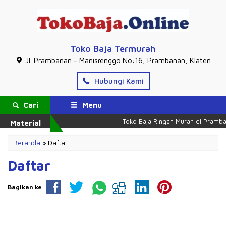
Toko Baja Termurah
Jl. Prambanan - Manisrenggo No:16, Prambanan, Klaten
Hubungi Kami
Cari
Menu
Toko Baja Ringan Murah di Pramba
Material
Beranda
»
Daftar
Daftar
Bagikan ke