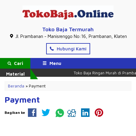
Toko Baja Termurah
Jl. Prambanan - Manisrenggo No:16, Prambanan, Klaten
Hubungi Kami
Cari
Menu
Toko Baja Ringan Murah di Pramba
Material
Beranda
»
Payment
Payment
Bagikan ke