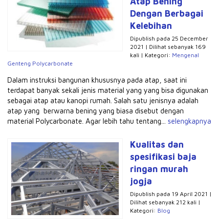
Atap Bening
Dengan Berbagai
Kelebihan
Dipublish pada 25 December
2021 | Dilihat sebanyak 169
kali | Kategori:
Mengenal
Genteng Polycarbonate
Dalam instruksi bangunan khususnya pada atap, saat ini
terdapat banyak sekali jenis material yang yang bisa digunakan
sebagai atap atau kanopi rumah. Salah satu jenisnya adalah
atap yang berwarna bening yang biasa disebut dengan
material Polycarbonate. Agar lebih tahu tentang...
selengkapnya
Kualitas dan
spesifikasi baja
ringan murah
jogja
Dipublish pada 19 April 2021 |
Dilihat sebanyak 212 kali |
Kategori:
Blog