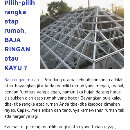
Pilih-pilih
rangka
atap
rumah,
BAJA
RINGAN
atau
KAYU ?
Baja ringan murah
– Pelindung utama sebuah bangunan adalah
atap.
bayangkan jika Anda memiliki rumah yang megah, mahal,
dengan furniture yang elegan, namun jika hujan datang harus
disibukkan oleh atap rumah yang bocor.
Bayangkan pula kalau
tiba-tiba rangka atap rumah Anda tiba-tiba keropos dimakan
rayap.
Capek, melelahkan dan tentunya kemewahan rumah tak
ada harganya lagi.
Karena itu, penting memilih rangka atap yang tahan rayap,