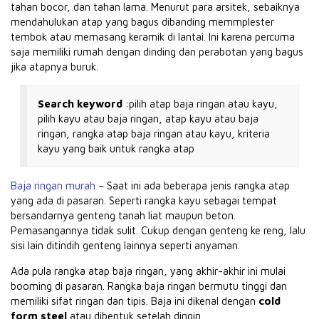
tahan bocor, dan tahan lama.
Menurut para arsitek, sebaiknya
mendahulukan atap yang bagus dibanding memmplester
tembok atau memasang keramik di lantai.
Ini karena percuma
saja memiliki rumah dengan dinding dan perabotan yang bagus
jika atapnya buruk.
Search keyword
:pilih atap baja ringan atau kayu,
pilih kayu atau baja ringan, atap kayu atau baja
ringan, rangka atap baja ringan atau kayu, kriteria
kayu yang baik untuk rangka atap
Baja ringan murah
– Saat ini ada beberapa jenis rangka atap
yang ada di pasaran.
Seperti rangka kayu sebagai tempat
bersandarnya genteng tanah liat maupun beton.
Pemasangannya tidak sulit.
Cukup dengan genteng ke reng, lalu
sisi lain ditindih genteng lainnya seperti anyaman.
Ada pula rangka atap baja ringan, yang akhir-akhir ini mulai
booming di pasaran.
Rangka baja ringan bermutu tinggi dan
memiliki sifat ringan dan tipis.
Baja ini dikenal dengan
cold
form steel
atau dibentuk setelah dingin.