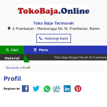
Toko Baja Termurah
Jl. Prambanan - Manisrenggo No:16, Prambanan, Klaten
Hubungi Kami
Cari
Menu
Toko Baja Ringan Murah di Prambanan
Material
Beranda
»
Profil
Profil
Bagikan ke