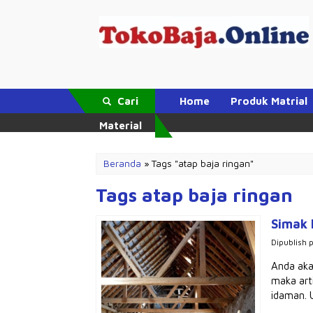
Cari
Home
Produk Matrial
Material
Beranda
»
Tags "atap baja ringan"
Tags atap baja ringan
Simak 
Dipublish 
Anda aka
maka art
idaman. U