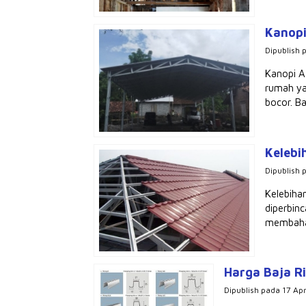
Kanopi
Dipublish 
Kanopi A
rumah ya
bocor. Ba
Kelebi
Dipublish 
Kelebiha
diperbin
membahay
Harga Baja R
Dipublish pada 17 Apr