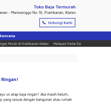
Toko Baja Termurah
banan - Manisrenggo No:16, Prambanan, Klaten
Hubungi Kami
 Kencana
Murah di Prambanan Klaten
Melayani Partai Dan Ecer, Tlpn = 0274 28531
 Ringan!
u vs atap baja ringan? Jika masih belum,
tap yang sesuai dengan bangunan atau rumah