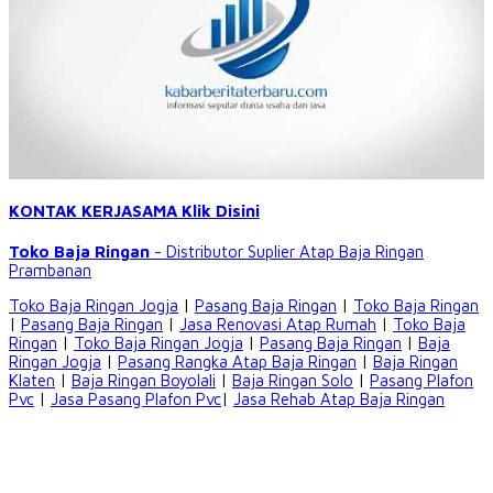
KONTAK KERJASAMA Klik Disini
Toko Baja Ringan
- Distributor Suplier Atap
Baja Ringan
Prambanan
Toko Baja Ringan Jogja
|
Pasang Baja Ringan
|
Toko Baja Ringan
|
Pasang Baja Ringan
|
Jasa Renovasi Atap Rumah
|
Toko Baja
Ringan
|
Toko Baja Ringan Jogja
|
Pasang Baja Ringan
|
Baja
Ringan Jogja
|
Pasang Rangka Atap Baja Ringan
|
Baja Ringan
Klaten
|
Baja Ringan Boyolali
|
Baja Ringan Solo
|
Pasang Plafon
Pvc
|
Jasa Pasang Plafon Pvc
|
Jasa Rehab Atap Baja Ringan