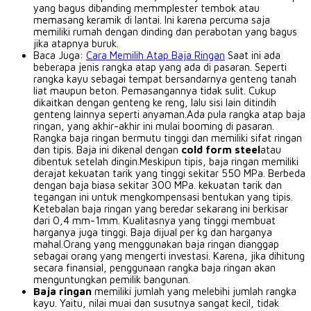
yang bagus dibanding memmplester tembok atau
memasang keramik di lantai.
Ini karena percuma saja
memiliki rumah dengan dinding dan perabotan yang bagus
jika atapnya buruk.
Baca Juga:
Cara Memilih Atap Baja Ringan
Saat ini ada
beberapa jenis rangka atap yang ada di pasaran.
Seperti
rangka kayu sebagai tempat bersandarnya genteng tanah
liat maupun beton.
Pemasangannya tidak sulit.
Cukup
dikaitkan dengan genteng ke reng, lalu sisi lain ditindih
genteng lainnya seperti anyaman.Ada pula rangka atap baja
ringan, yang akhir-akhir ini mulai booming di pasaran.
Rangka baja ringan bermutu tinggi dan memiliki sifat ringan
dan tipis.
Baja ini dikenal dengan
cold form steel
atau
dibentuk setelah dingin.Meskipun tipis, baja ringan memiliki
derajat kekuatan tarik yang tinggi sekitar 550 MPa.
Berbeda
dengan baja biasa sekitar 300 MPa.
kekuatan tarik dan
tegangan ini untuk mengkompensasi bentukan yang tipis.
Ketebalan baja ringan yang beredar sekarang ini berkisar
dari 0,4 mm-1mm.
Kualitasnya yang tinggi membuat
harganya juga tinggi.
Baja dijual per kg dan harganya
mahal.Orang yang menggunakan baja ringan dianggap
sebagai orang yang mengerti investasi.
Karena, jika dihitung
secara finansial, penggunaan rangka baja ringan akan
menguntungkan pemilik bangunan.
Baja ringan
memiliki jumlah yang melebihi jumlah rangka
kayu.
Yaitu, nilai muai dan susutnya sangat kecil, tidak