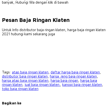
banyak, Hubungi Wa dengan klik di bawah
Pesan Baja Ringan Klaten
Untuk Info distributor baja ringan klaten, harga baja ringan klaten
2021 hubungi kami sekarang juga
Tags:
atap baja ringan klaten
,
daftar harga baja ringan klaten
,
distributor baja ringan klaten
,
harga reng baja ringan klaten
,
harga atap baja ringan klaten
,
harga baja ringan
,
harga baja
ringan klaten
,
jual baja ringan klaten.
,
kanopi baja ringan klaten
,
toko baja ringan klaten
Bagikan ke