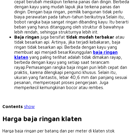
cepat berubah meskipun terkena panas dan dingin.
Berbeda
dengan kayu yang mudah lapuk jika terkena panas dan
dingin.
Dengan baja ringan, pemilik bangunan tidak perlu
biaya perawatan pada tahun-tahun berikutnya.Selain itu,
bobot rangka baja sangat ringan dibanding kayu.
Itu berarti
beban yang harus ditanggung oleh struktur di bawahnya
lebih rendah, sehingga strukturnya lebih irit.
Baja ringan
juga bersifat
tidak mudah terbakar
atau
tidak besarkan api.
Artinya, jika terjadi kebakaran, baja
ringan tidak besarkan api.
Berbeda dengan kayu yang
membuat api menjadi besar.Keunggulan
baja ringan
klaten
yang paling terlihat adalah tidak dimakan rayap,
berbeda dengan kayu yang setiap saat terancam
rayap.Pemasangan rangka baja ringan pun lebih cepat dan
praktis, karena dilengkapi pengunci khusus.
Selain itu,
ukuran yang fantastis, lebar 40,6 mm dan panjang sesuai
pesanan, mempercepat proses pengerjaan.
Juga
memperkecil kemungkinan bocor atau rembes.
Contents
show
Harga baja ringan klaten
Harga baja ringan per batang dan per meter di klaten stok