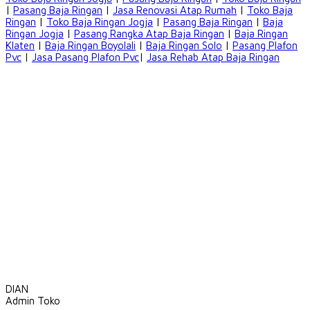
|
Pasang Baja Ringan
|
Jasa Renovasi Atap Rumah
|
Toko Baja
Ringan
|
Toko Baja Ringan Jogja
|
Pasang Baja Ringan
|
Baja
Ringan Jogja
|
Pasang Rangka Atap Baja Ringan
|
Baja Ringan
Klaten
|
Baja Ringan Boyolali
|
Baja Ringan Solo
|
Pasang Plafon
Pvc
|
Jasa Pasang Plafon Pvc
|
Jasa Rehab Atap Baja Ringan
DIAN
Admin Toko