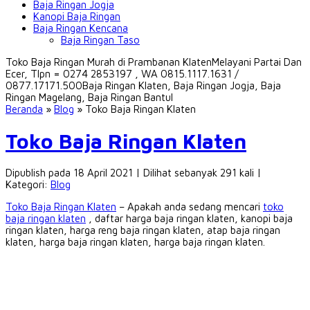
Baja Ringan Jogja
Kanopi Baja Ringan
Baja Ringan Kencana
Baja Ringan Taso
Toko Baja Ringan Murah di Prambanan Klaten
Melayani Partai Dan
Ecer, Tlpn = 0274 2853197 , WA 0815.1117.1631 /
0877.17171.500
Baja Ringan Klaten, Baja Ringan Jogja, Baja
Ringan Magelang, Baja Ringan Bantul
Beranda
»
Blog
»
Toko Baja Ringan Klaten
Toko Baja Ringan Klaten
Dipublish pada 18 April 2021 | Dilihat sebanyak 291 kali |
Kategori:
Blog
Toko Baja Ringan Klaten
– Apakah anda sedang mencari
toko
baja ringan klaten
, daftar harga baja ringan klaten, kanopi baja
ringan klaten, harga reng baja ringan klaten, atap baja ringan
klaten, harga baja ringan klaten, harga baja ringan klaten.