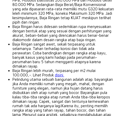
MPa, Modulus Elastisitas 200.000 MPa dan Modulus Geser
80.000 MPa.
Sedangkan Baja Berat/Baja Konvensional
yang ada dipasaran rata-rata memiliki mutu G320 kekuatan
leleh minimum 320 MPa, koneksi Maksimum 320 MPa.
Jadi
kesimpulannya, Baja Ringan tetap KUAT meskipun terlihat
pipih dan ringan.
Baja Ringan harus didesain sedemikian rupa menyesuaikan
dengan bentuk atap yang sesuai dengan perhitungan yang
akurat, beban-beban yang direncakan harus benar-benar
diakomodir dalam desain rangka atap baja ringan.
Baja Ringan sangat awet, sekali terpasang untuk
selamanya.
Tahan terhadap korosi dan tidak ada
perawatan.
Coba bandingkan dengan rangka atap kayu,
banyak kasus yang kami hadapi pada perumahan-
perumahan baru 5 tahun mengganti atapnya karena
dimakan rayap.
Baja Ringan lebih murah, terpasang per m2 mulai
100.000,-.
Lihat Produk
disini
Pelindung utama sebuah bangunan adalah atap.
bayangkan
jika Anda memiliki rumah yang megah, mahal, dengan
furniture yang elegan, namun jika hujan datang harus
disibukkan oleh atap rumah yang bocor.
Bayangkan pula
kalau tiba-tiba rangka atap rumah Anda tiba-tiba keropos
dimakan rayap.
Capek, sangat dan tentunya kemewahan
rumah tak ada harganya lagi.Karena itu, penting memilih
rangka atap yang tahan rayap, tahan bocor, dan tahan
lama.
Menurut para arsitek, sebaiknya mendahulukan atap