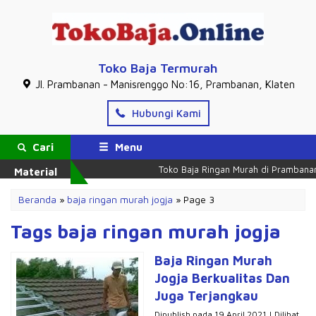
Toko Baja Termurah
Jl. Prambanan - Manisrenggo No:16, Prambanan, Klaten
Hubungi Kami
Cari
Menu
Toko Baja Ringan Murah di Prambanan K
Material
Beranda
»
baja ringan murah jogja
»
Page 3
Tags baja ringan murah jogja
Baja Ringan Murah
Jogja Berkualitas Dan
Juga Terjangkau
Dipublish pada 19 April 2021 | Dilihat