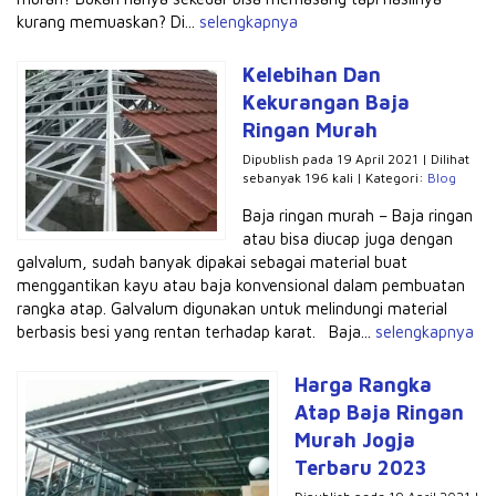
kurang memuaskan? Di...
selengkapnya
Kelebihan Dan
Kekurangan Baja
Ringan Murah
Dipublish pada 19 April 2021 | Dilihat
sebanyak 196 kali | Kategori:
Blog
Baja ringan murah – Baja ringan
atau bisa diucap juga dengan
galvalum, sudah banyak dipakai sebagai material buat
menggantikan kayu atau baja konvensional dalam pembuatan
rangka atap. Galvalum digunakan untuk melindungi material
berbasis besi yang rentan terhadap karat. Baja...
selengkapnya
Harga Rangka
Atap Baja Ringan
Murah Jogja
Terbaru 2023