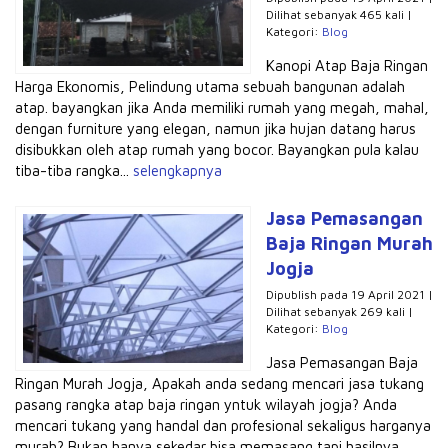
Dilihat sebanyak 465 kali |
Kategori:
Blog
Kanopi Atap Baja Ringan
Harga Ekonomis, Pelindung utama sebuah bangunan adalah
atap. bayangkan jika Anda memiliki rumah yang megah, mahal,
dengan furniture yang elegan, namun jika hujan datang harus
disibukkan oleh atap rumah yang bocor. Bayangkan pula kalau
tiba-tiba rangka...
selengkapnya
Jasa Pemasangan
Baja Ringan Murah
Jogja
Dipublish pada 19 April 2021 |
Dilihat sebanyak 269 kali |
Kategori:
Blog
Jasa Pemasangan Baja
Ringan Murah Jogja, Apakah anda sedang mencari jasa tukang
pasang rangka atap baja ringan yntuk wilayah jogja? Anda
mencari tukang yang handal dan profesional sekaligus harganya
murah? Bukan hanya sekedar bisa memasang tapi hasilnya