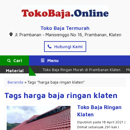
Toko Baja Termurah
Jl. Prambanan - Manisrenggo No:16, Prambanan, Klaten
Hubungi Kami
Cari
Menu
Toko Baja Ringan Murah di Prambanan Klaten
Mel
Material
Beranda
»
Tags "harga baja ringan klaten"
Tags harga baja ringan klaten
Toko Baja Ringan
Klaten
Dipublish pada 18 April 2021 |
Dilihat sebanyak 291 kali |