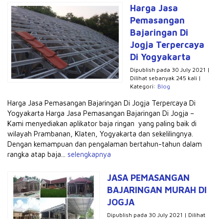
Harga Jasa
Pemasangan
Bajaringan Di
Jogja Terpercaya
Di Yogyakarta
Dipublish pada 30 July 2021 |
Dilihat sebanyak 245 kali |
Kategori:
Blog
Harga Jasa Pemasangan Bajaringan Di Jogja Terpercaya Di
Yogyakarta Harga Jasa Pemasangan Bajaringan Di Jogja –
Kami menyediakan aplikator baja ringan yang paling baik di
wilayah Prambanan, Klaten, Yogyakarta dan sekelilingnya.
Dengan kemampuan dan pengalaman bertahun-tahun dalam
rangka atap baja...
selengkapnya
JASA PEMASANGAN
BAJARINGAN MURAH DI
JOGJA
Dipublish pada 30 July 2021 | Dilihat