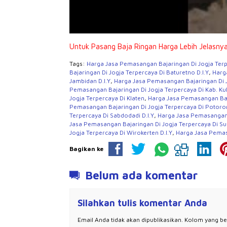
Untuk Pasang Baja Ringan Harga Lebih Jelasny
Tags:
Harga Jasa Pemasangan Bajaringan Di Jogja Terp
Bajaringan Di Jogja Terpercaya Di Baturetno D.I.Y
,
Harg
Jambidan D.I.Y
,
Harga Jasa Pemasangan Bajaringan Di Jo
Pemasangan Bajaringan Di Jogja Terpercaya Di Kab. Kul
Jogja Terpercaya Di Klaten
,
Harga Jasa Pemasangan Baja
Pemasangan Bajaringan Di Jogja Terpercaya Di Potoron
Terpercaya Di Sabdodadi D.I.Y
,
Harga Jasa Pemasangan B
Jasa Pemasangan Bajaringan Di Jogja Terpercaya Di S
Jogja Terpercaya Di Wirokerten D.I.Y
,
Harga Jasa Pemas
Bagikan ke
Belum ada komentar
Silahkan tulis komentar Anda
Email Anda tidak akan dipublikasikan. Kolom yang bert