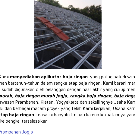
Kami
menyediakan aplikator baja ringan
yang paling baik di wi
 bertahun-tahun dalam rangka atap baja ringan, Kami berani memb
i sudah digunakan oleh pelanggan dengan hasil akhir yang cukup me
murah, baja ringan murah jogja, rangka baja ringan, baja ring
 kawasan Prambanan, Klaten, Yogyakarta dan sekelilingnya.
Usaha Kami
iki dan berbagai macam proyek yang telah Kami kerjakan, Usaha Ka
tap baja ringan
masa ini banyak diminati karena kekuatannya yang
e bengkel terselesaikan.
Prambanan Jogja