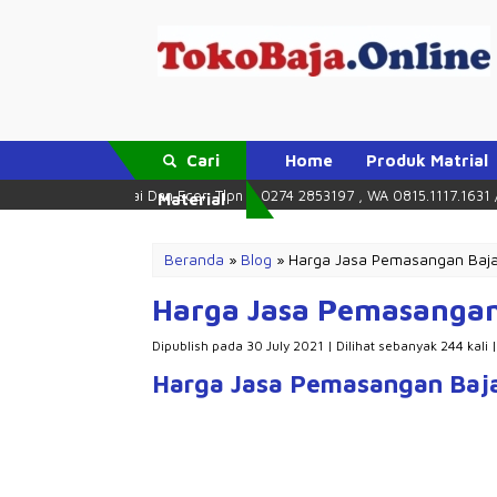
Cari
Home
Produk Matrial
i Partai Dan Ecer, Tlpn = 0274 2853197 , WA 0815.1117.1631 / 0877.17171.
Material
Beranda
»
Blog
»
Harga Jasa Pemasangan Bajar
Harga Jasa Pemasangan 
Dipublish pada 30 July 2021 | Dilihat sebanyak 244 kali 
Harga Jasa Pemasangan Baja