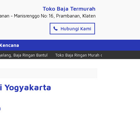
Toko Baja Termurah
banan - Manisrenggo No:16, Prambanan, Klaten
Hubungi Kami
 Kencana
ingan Bantul
Toko Baja Ringan Murah di Prambanan Klaten
Melayani P
i Yogyakarta
a