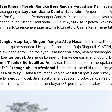
Baja Ringan Murah, Rangka Baja Ringan
Perusahaan Kami adalah
emasangannya.
Layanan Usaha Kami antara lain :
Penjualan dan P
Plafon Gypsum dan Pemasangan Canopy.
Metode pemesanan Jasa pa
 menghubungi Usaha Kami melalui TLP, WA, SMS.
Atur jadwal waktun
stimasi RAB rencana anggaran.
Jika RAB setujui Usaha Kami menerbi
Rangka Atap Baja Ringan, Rangka Atap Masa
Kami Jasa Pemasa
 dan harga bersahabat.
Melayani Pemasangan Baja Ringan di KLA
a Ringan Kami juga melayani jasa bongkar atap, jasa pemasangan pl
 kualitas terbaik dan harga kompetitif hanya dengan menghubungi 
mi *Produk Berkualitas
Produk dari Perusahaan Kami merupakan 
CALUME
*Tenaga Ahli Profesional
Usaha Kami memiliki tenaga kerja
Free Survey
Usaha Kami menawarkan konsultasi gratis dan survey g
erlu merogoh kocek dalam untuk mendapatkan produk berkualitas ti
Kami di awal tanpa perlu membayar DP, pembayaran dilakukan sete