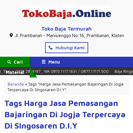
Toko Baja Termurah
Jl. Prambanan - Manisrenggo No:16, Prambanan, Klaten
Hubungi Kami
Cari
Menu
, Tlpn = 0274 2853197 , WA 0815.1117.1631 / 0877.17171.500
Baja Ringan 
Material
Beranda
»
Tags "Harga Jasa Pemasangan Bajaringan Di Jogja
Terpercaya Di SIngosaren D.I.Y"
Tags Harga Jasa Pemasangan
Bajaringan Di Jogja Terpercaya
Di SIngosaren D.I.Y