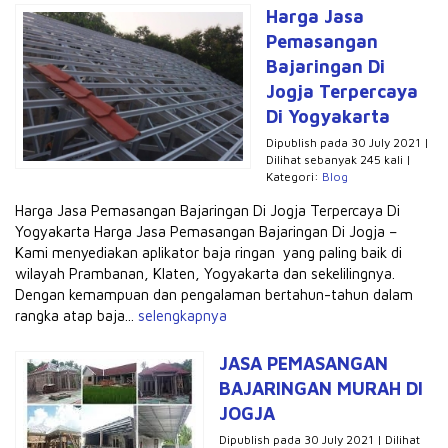
Harga Jasa
Pemasangan
Bajaringan Di
Jogja Terpercaya
Di Yogyakarta
Dipublish pada 30 July 2021 |
Dilihat sebanyak 245 kali |
Kategori:
Blog
Harga Jasa Pemasangan Bajaringan Di Jogja Terpercaya Di
Yogyakarta Harga Jasa Pemasangan Bajaringan Di Jogja –
Kami menyediakan aplikator baja ringan yang paling baik di
wilayah Prambanan, Klaten, Yogyakarta dan sekelilingnya.
Dengan kemampuan dan pengalaman bertahun-tahun dalam
rangka atap baja...
selengkapnya
JASA PEMASANGAN
BAJARINGAN MURAH DI
JOGJA
Dipublish pada 30 July 2021 | Dilihat