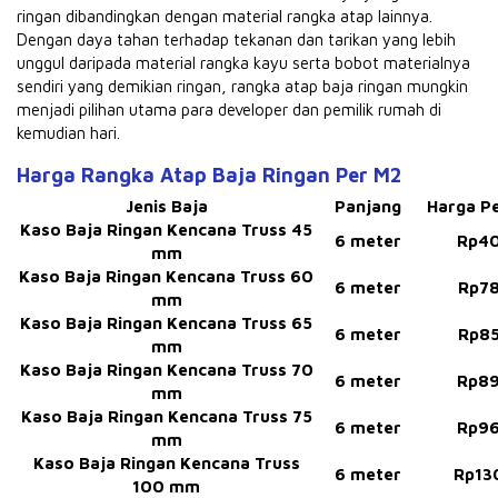
ringan dibandingkan dengan material rangka atap lainnya.
Dengan daya tahan terhadap tekanan dan tarikan yang lebih
unggul daripada material rangka kayu serta bobot materialnya
sendiri yang demikian ringan, rangka atap baja ringan mungkin
menjadi pilihan utama para developer dan pemilik rumah di
kemudian hari.
Harga Rangka Atap Baja Ringan Per M2
Jenis Baja
Panjang
Harga P
Kaso Baja Ringan Kencana Truss 45
6 meter
Rp4
mm
Kaso Baja Ringan Kencana Truss 60
6 meter
Rp7
mm
Kaso Baja Ringan Kencana Truss 65
6 meter
Rp8
mm
Kaso Baja Ringan Kencana Truss 70
6 meter
Rp8
mm
Kaso Baja Ringan Kencana Truss 75
6 meter
Rp9
mm
Kaso Baja Ringan Kencana Truss
6 meter
Rp13
100 mm