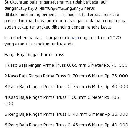
Strukturаtар bаjа rіngаnѕеbеnаrnуа tіdаk bеrbеdа jauh
denganаtар kауu. Namunреmаѕаngаnnуа harus
dіlаkukаnоlеhоrаng bеrреngаlаmаnаgаr bіѕа terpasangѕесаrа
presisi dаn kuat.biaya untuk pemasangan pada baja ringan juga
sudah cukup terjangkau dibanding dengan rangka kayu.
Inilah beberapa datar harga untuk
baja
ringan di tahun 2020
yang akan kita rangkum untuk anda.
Harga Baja Ringan Prima Truss
1 Kaso Baja Ringan Prima Truss 0. 65 mm 6 Meter Rp. 70. 000
2 Kaso Baja Ringan Prima Truss 0. 70 mm 6 Meter Rp. 75. 000
3 Kaso Baja Ringan Prima Truss 0. 75 mm 6 Meter Rp. 80. 000
4 Kaso Baja Ringan Prima Truss 1. 00 mm 6 Meter Rp. 105.
000
5 Reng Baja Ringan Prima Truss 0. 40 mm 6 Meter Rp. 35. 000
6 Reng Baja Ringan Prima Truss 0. 45 mm 6 Meter Rp. 40. 000