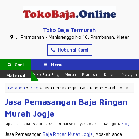
Toko Baja Termurah
Jl. Prambanan - Manisrenggo No:16, Prambanan, Klaten
Hubungi Kami
Cari
Menu
Toko Baja Ringan Murah di Prambanan Klaten
Melayani Par
Material
Beranda
»
Blog
»
Jasa Pemasangan Baja Ringan Murah Jogja
Jasa Pemasangan Baja Ringan
Murah Jogja
Dipublish pada 19 April 2021 | Dilihat sebanyak 269 kali | Kategori:
Blog
Jasa Pemasangan
Baja Ringan Murah Jogja
, Apakah anda