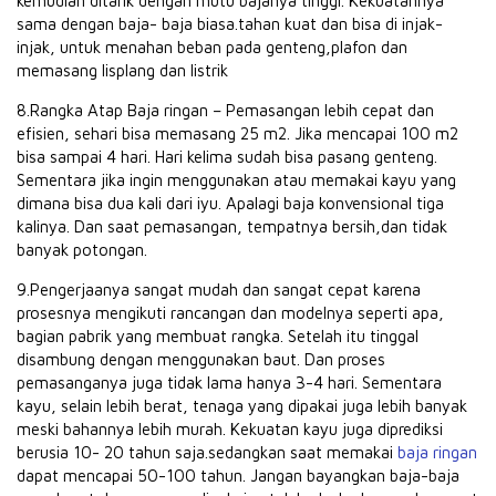
kemudian ditarik dengan mutu bajanya tinggi. Kekuatannya
sama dengan baja- baja biasa.tahan kuat dan bisa di injak-
injak, untuk menahan beban pada genteng,plafon dan
memasang lisplang dan listrik
8.Rangka Atap Baja ringan – Pemasangan lebih cepat dan
efisien, sehari bisa memasang 25 m2. Jika mencapai 100 m2
bisa sampai 4 hari. Hari kelima sudah bisa pasang genteng.
Sementara jika ingin menggunakan atau memakai kayu yang
dimana bisa dua kali dari iyu. Apalagi baja konvensional tiga
kalinya. Dan saat pemasangan, tempatnya bersih,dan tidak
banyak potongan.
9.Pengerjaanya sangat mudah dan sangat cepat karena
prosesnya mengikuti rancangan dan modelnya seperti apa,
bagian pabrik yang membuat rangka. Setelah itu tinggal
disambung dengan menggunakan baut. Dan proses
pemasanganya juga tidak lama hanya 3-4 hari. Sementara
kayu, selain lebih berat, tenaga yang dipakai juga lebih banyak
meski bahannya lebih murah. Kekuatan kayu juga diprediksi
berusia 10- 20 tahun saja.sedangkan saat memakai
baja ringan
dapat mencapai 50-100 tahun. Jangan bayangkan baja-baja