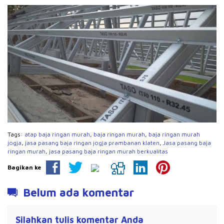
Tags:
atap baja ringan murah
,
baja ringan murah
,
baja ringan murah
jogja
,
jasa pasang baja ringan jogja prambanan klaten
,
Jasa pasang baja
ringan murah
,
jasa pasang baja ringan murah berkualitas
Bagikan ke
Belum ada komentar
Silahkan tulis komentar Anda