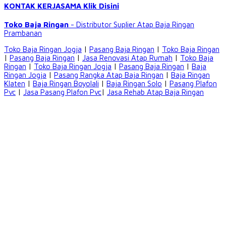
KONTAK KERJASAMA Klik Disini
Toko Baja Ringan
- Distributor Suplier Atap
Baja Ringan
Prambanan
Toko Baja Ringan Jogja
|
Pasang Baja Ringan
|
Toko Baja Ringan
|
Pasang Baja Ringan
|
Jasa Renovasi Atap Rumah
|
Toko Baja
Ringan
|
Toko Baja Ringan Jogja
|
Pasang Baja Ringan
|
Baja
Ringan Jogja
|
Pasang Rangka Atap Baja Ringan
|
Baja Ringan
Klaten
|
Baja Ringan Boyolali
|
Baja Ringan Solo
|
Pasang Plafon
Pvc
|
Jasa Pasang Plafon Pvc
|
Jasa Rehab Atap Baja Ringan