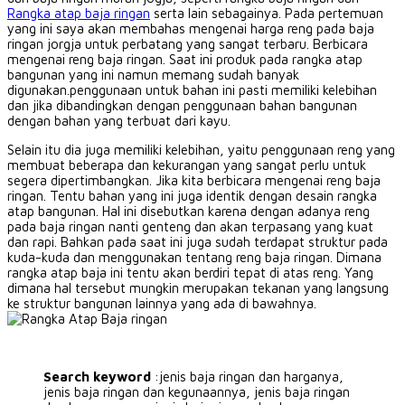
Rangka atap baja ringan
serta lain sebagainya.
Pada pertemuan
yang ini saya akan membahas mengenai harga reng pada baja
ringan jorgja untuk perbatang yang sangat terbaru.
Berbicara
mengenai reng baja ringan.
Saat ini produk pada rangka atap
bangunan yang ini namun memang sudah banyak
digunakan.penggunaan untuk bahan ini pasti memiliki kelebihan
dan jika dibandingkan dengan penggunaan bahan bangunan
dengan bahan yang terbuat dari kayu.
Selain itu dia juga memiliki kelebihan, yaitu penggunaan reng yang
membuat beberapa dan kekurangan yang sangat perlu untuk
segera dipertimbangkan.
Jika kita berbicara mengenai reng baja
ringan.
Tentu bahan yang ini juga identik dengan desain rangka
atap bangunan.
Hal ini disebutkan karena dengan adanya reng
pada baja ringan nanti genteng dan akan terpasang yang kuat
dan rapi.
Bahkan pada saat ini juga sudah terdapat struktur pada
kuda-kuda dan menggunakan tentang reng baja ringan.
Dimana
rangka atap baja ini tentu akan berdiri tepat di atas reng.
Yang
dimana hal tersebut mungkin merupakan tekanan yang langsung
ke struktur bangunan lainnya yang ada di bawahnya.
Search keyword
:jenis baja ringan dan harganya,
jenis baja ringan dan kegunaannya, jenis baja ringan