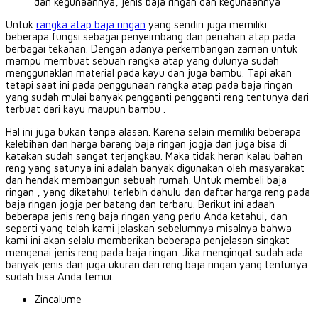
dan kegunaannya, jenis baja ringan dan kegunaannya
Untuk
rangka atap baja ringan
yang sendiri juga memiliki
beberapa fungsi sebagai penyeimbang dan penahan atap pada
berbagai tekanan.
Dengan adanya perkembangan zaman untuk
mampu membuat sebuah rangka atap yang dulunya sudah
menggunaklan material pada kayu dan juga bambu.
Tapi akan
tetapi saat ini pada penggunaan rangka atap pada baja ringan
yang sudah mulai banyak pengganti pengganti reng tentunya dari
terbuat dari kayu maupun bambu .
Hal ini juga bukan tanpa alasan.
Karena selain memiliki beberapa
kelebihan dan harga barang baja ringan jogja dan juga bisa di
katakan sudah sangat terjangkau.
Maka tidak heran kalau bahan
reng yang satunya ini adalah banyak digunakan oleh masyarakat
dan hendak membangun sebuah rumah.
Untuk membeli baja
ringan , yang diketahui terlebih dahulu dan daftar harga reng pada
baja ringan jogja per batang dan terbaru.
Berikut ini adaah
beberapa jenis reng baja ringan yang perlu Anda ketahui,
dan
seperti yang telah kami jelaskan sebelumnya misalnya bahwa
kami ini akan selalu memberikan beberapa penjelasan singkat
mengenai jenis reng pada baja ringan.
Jika mengingat sudah ada
banyak jenis dan juga ukuran dari reng baja ringan yang tentunya
sudah bisa Anda temui.
Zincalume