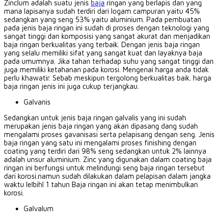
Zinclum adalah suatu jenis
baja
ringan yang berlapis dan yang
mana lapisanya sudah terdiri dari logam campuran yaitu 45%
sedangkan yang seng 53% yaitu aluminium.
Pada pembuatan
pada jenis baja ringan ini sudah di proses dengan teknologi yang
sangat tinggi dan komposisi yang sangat akurat dan menjadikan
baja ringan berkualitas yang terbaik.
Dengan jenis baja ringan
yang selalu memiliki sifat yang sangat kuat dan layaknya baja
pada umumnya.
Jika tahan terhadap suhu yang sangat tinggi dan
juga memiliki ketahanan pada korosi.
Mengenai harga anda tidak
perlu khawatir.
Sebab meskipun tergolong berkualitas baik.
harga
baja ringan jenis ini juga cukup terjangkau.
Galvanis
Sedangkan untuk jenis baja ringan galvalis yang ini sudah
merupakan jenis baja ringan yang akan dipasang dang sudah
mengalami proses gavanisasi serta pelapisang dengan seng.
Jenis
baja ringan yang satu ini mengalami proses finishing dengan
coating yang terdiri dari 98% seng sedangkan untuk 2% lainnya
adalah unsur aluminium.
Zinc yang digunakan dalam coating baja
ringan ini berfungsi untuk melindungi seng baja ringan tersebut
dari korosi.namun sudah dilakukan dalam pelapisan dalam jangka
waktu lelbihl 1 tahun Baja ringan ini akan tetap menimbulkan
korosi.
Galvalum