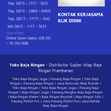
Telp. 0815 – 1117 – 1631
Telp. 0813 – 2989 – 6400
KONTAK KERJASAMA
Telp. 0877 – 17171 – 500
KLIK DISINI
WA 0815 – 1117 – 1631
Live Chat
Online Senin-Sabtu (08:00
– 16:00) WIB
Toko Baja Ringan
- Distributor Suplier Atap
Baja
Ringan Prambanan
Toko Baja Ringan Jogja
|
Pasang Baja Ringan
|
Toko Baja
Ringan
|
Pasang Baja Ringan
|
Jasa Renovasi Atap Rumah
|
Toko Baja Ringan
|
Toko Baja Ringan Jogja
|
Pasang Baja
Ringan
|
Baja Ringan Jogja
|
Pasang Rangka Atap Baja Ringan
|
Baja Ringan Klaten
|
Baja Ringan Boyolali
|
Baja Ringan Solo
|
Pasang Plafon Pvc
|
Jasa Pasang Plafon Pvc
|
Jasa Rehab
Atap Baja Ringan