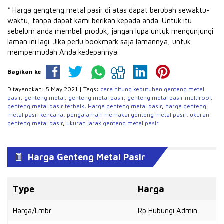
* Harga gengteng metal pasir di atas dapat berubah sewaktu-
waktu, tanpa dapat kami berikan kepada anda.
Untuk itu
sebelum anda membeli produk, jangan lupa untuk mengunjungi
laman ini lagi.
Jika perlu bookmark saja lamannya, untuk
mempermudah Anda kedepannya.
Bagikan ke
Ditayangkan: 5 May 2021 | Tags:
cara hitung kebutuhan genteng metal
pasir
,
genteng metal
,
genteng metal pasir
,
genteng metal pasir multiroof
,
genteng metal pasir terbaik
,
Harga genteng metal pasir
,
harga genteng
metal pasir kencana
,
pengalaman memakai genteng metal pasir
,
ukuran
genteng metal pasir
,
ukuran jarak genteng metal pasir
Harga Genteng Metal Pasir
Type
Harga
Harga/Lmbr
Rp Hubungi Admin