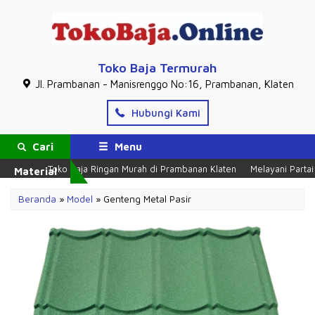
Toko Baja Termurah
Jl. Prambanan - Manisrenggo No:16, Prambanan, Klaten
Hubungi Kami
Cari
Menu
Toko Baja Ringan Murah di Prambanan Klaten
Melayani Partai Dan
Material
Beranda
»
Model
» Genteng Metal Pasir