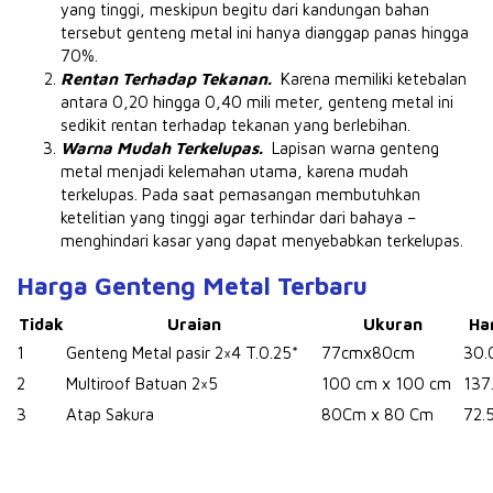
yang tinggi, meskipun begitu dari kandungan bahan
tersebut genteng metal ini hanya dianggap panas hingga
70%.
Rentan Terhadap Tekanan.
Karena memiliki ketebalan
antara 0,20 hingga 0,40 mili meter, genteng metal ini
sedikit rentan terhadap tekanan yang berlebihan.
Warna Mudah Terkelupas.
Lapisan warna genteng
metal menjadi kelemahan utama, karena mudah
terkelupas.
Pada saat pemasangan membutuhkan
ketelitian yang tinggi agar terhindar dari bahaya –
menghindari kasar yang dapat menyebabkan terkelupas.
Harga Genteng Metal Terbaru
Tidak
Uraian
Ukuran
Ha
1
Genteng Metal pasir 2×4 T.0.25*
77cmx80cm
30.
2
Multiroof Batuan 2×5
100 cm x 100 cm
137
3
Atap Sakura
80Cm x 80 Cm
72.