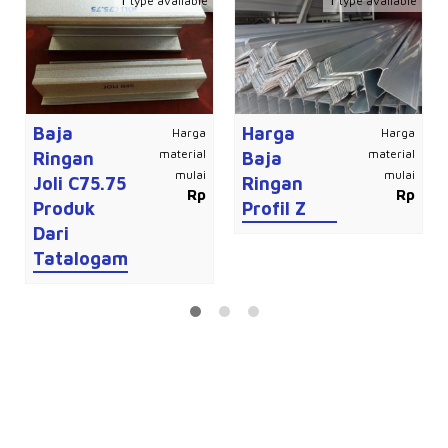
type available
type available
Baja
Harga
Harga
Harga
material
material
Ringan
Baja
mulai
mulai
Joli C75.75
Ringan
Rp
Rp
Produk
Profil Z
Dari
Tatalogam