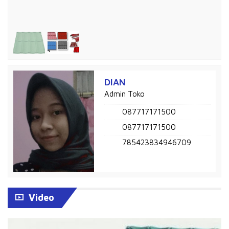
DIAN
Admin Toko
087717171500
087717171500
785423834946709
Video