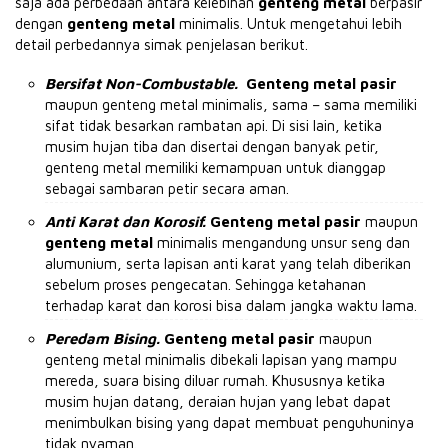
saja ada perbedaan antara kelebihan
genteng metal
berpasir
dengan
genteng metal
minimalis.
Untuk mengetahui lebih
detail perbedannya simak penjelasan berikut.
Bersifat Non-Combustable.
Genteng metal pasir
maupun genteng metal minimalis, sama – sama memiliki
sifat tidak besarkan rambatan api.
Di sisi lain, ketika
musim hujan tiba dan disertai dengan banyak petir,
genteng metal memiliki kemampuan untuk dianggap
sebagai sambaran petir secara aman.
Anti Karat dan Korosif.
Genteng metal pasir
maupun
genteng metal
minimalis mengandung unsur seng dan
alumunium, serta lapisan anti karat yang telah diberikan
sebelum proses pengecatan.
Sehingga ketahanan
terhadap karat dan korosi bisa dalam jangka waktu lama.
Peredam Bising.
Genteng metal pasir
maupun
genteng metal minimalis dibekali lapisan yang mampu
mereda, suara bising diluar rumah.
Khususnya ketika
musim hujan datang, deraian hujan yang lebat dapat
menimbulkan bising yang dapat membuat penguhuninya
tidak nyaman.