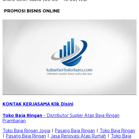
PROMOSI BISNIS ONLINE
KONTAK KERJASAMA Klik Disini
Toko Baja Ringan
- Distributor Suplier Atap
Baja Ringan
Prambanan
Toko Baja Ringan Jogja
|
Pasang Baja Ringan
|
Toko Baja Ringan
|
Pasang Baja Ringan
|
Jasa Renovasi Atap Rumah
|
Toko Baja