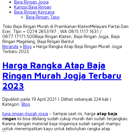
Baja Ringan Jogja
Kanopi Baja Ringan
Baja Ringan Kencana
Baja Ringan Taso
Toko Baja Ringan Murah di Prambanan Klaten
Melayani Partai Dan
Ecer, Tlpn = 0274 2853197 , WA 0815.1117.1631 /
0877.17171.500
Baja Ringan Klaten, Baja Ringan Jogja, Baja
Ringan Magelang, Baja Ringan Bantul
Beranda
»
Blog
»
Harga Rangka Atap Baja Ringan Murah Jogja
Terbaru 2023
Harga Rangka Atap Baja
Ringan Murah Jogja Terbaru
2023
Dipublish pada 19 April 2021 | Dilihat sebanyak 224 kali |
Kategori:
Blog
baja ringan murah jogja
– Sampai saat ini, harga
atap baja
ringan
ini bisa dibilang sudah cukup murah dan sudah terjangkau.
Karena dengan material baja ringannya sudah sangat mampu
untuk menempatkan kayu untuk kebutuhan rangka atap.