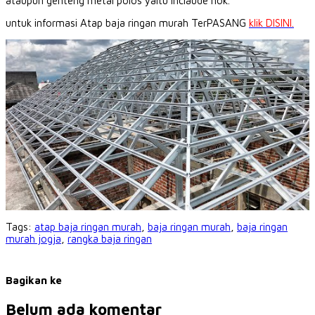
ataupun genteng metal polos yaitu inclaude nok.
untuk informasi Atap baja ringan murah TerPASANG
klik DISINI.
Tags:
atap baja ringan murah
,
baja ringan murah
,
baja ringan
murah jogja
,
rangka baja ringan
Bagikan ke
Belum ada komentar