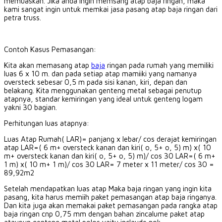
memuaskan.
Jika anda ingin memsang atap baja ringan, maka
kami sangat ingin untuk memkai jasa pasang atap baja ringan dari
petra truss.
Contoh Kasus Pemasangan:
Kita akan memasang atap
baja
ringan pada rumah yang memiliki
luas 6 x 10 m.
dan pada setiap atap mamiiki yang namanya
oversteck sebesar 0,5 m pada sisi kanan, kiri, depan dan
belakang.
Kita menggunakan genteng metal sebagai penutup
atapnya, standar kemiringan yang ideal untuk genteng logam
yakni 30 bagian.
Perhitungan luas atapnya:
Luas Atap Rumah( LAR)= panjang x lebar/ cos derajat kemiringan
atap LAR=( 6 m+ oversteck kanan dan kiri( o, 5+ o, 5) m) x( 10
m+ oversteck kanan dan kiri( o, 5+ o, 5) m)/ cos 30 LAR=( 6 m+
1 m) x( 10 m+ 1 m)/ cos 30 LAR= 7 meter x 11 meter/ cos 30 =
89,92m2
Setelah mendapatkan luas atap Maka baja ringan yang ingin kita
pasang, kita harus memiih paket pemasangan atap baja ringanya.
Dan kita juga akan memakai paket pemasangan pada rangka atap
baja ringan cnp 0,75 mm dengan bahan zincalume paket atap