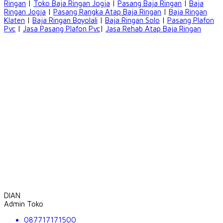
Ringan
|
Toko Baja Ringan Jogja
|
Pasang Baja Ringan
|
Baja
Ringan Jogja
|
Pasang Rangka Atap Baja Ringan
|
Baja Ringan
Klaten
|
Baja Ringan Boyolali
|
Baja Ringan Solo
|
Pasang Plafon
Pvc
|
Jasa Pasang Plafon Pvc
|
Jasa Rehab Atap Baja Ringan
DIAN
Admin Toko
087717171500