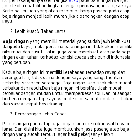
itu,pemasangannya oleh rangka
atap
pada baja ringan sangat
jauh lebih cepat dibandingkan dengan pemasangan rangka kayu.
Serta hal ini juga yang akan membuat harga pasang pada atap
baja ringan menjadi lebih murah jika dibandingkan dengan atap
kayu.
Lebih Kuat&
Tahan Lama
Baja ringan
yang memiliki material yang sudah jauh lebih kuat
daripada kayu, maka pertama baja ringan ini tidak akan memiliki
nilai muai dan susut.
Hal ini juga yang membuat atap pada baja
ringan akan tahan terhadap kondisi cuaca sekaipun di indonesia
yang berubah.
Kedua baja ringan ini memiliki ketahanan terhadap rayap dan
serangga lain, tidak sama dengan kayu yang sangat rentan
terhadap serangan serangga.
Baja ringan juga tidak akan mudah
terbakar dan rapuh.Dan baja ringan ini bersifat tidak mudah
terbakar dengan mudah untuk memperbesar api.
Dan ini sangat
berbeda dengan atap kayu yang dengan sangat mudah terbakar
dan sangat cepat besarkan api.
Pemasangan Lebih Cepat
Pemasangan pada atap baja ringan juga memakan waktu yang
lama.
Dan disini kita juga membutuhkan jasa pasang atap baja
ringan yang sudah terbukti agar hasil pekerjaanya lebih